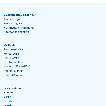
Augenlasern & Linsen-OP
Kurzsichtigkeit
Weitsichtigkeit
Hornhautverkrümmung
Altersweitsichtigkeit
Methoden
Standard-LASIK
Femto-LASIK
ReLEx-Smile
ICL Kontaktlinsen
No-touch-Trans-PRK
Multifokallinsen
Lasik-OP-Verlauf
Laserzentren
Hamburg
Berlin
Dresden
Leipzig