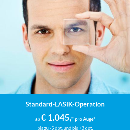
Standard-LASIK-Operation
€ 1.045,-
ab
pro Auge*
bis zu -5 dpt. und bis +3 dpt.