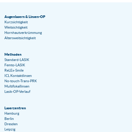
Augenlasern & Linsen-OP
Kurzsichtigkeit
Weitsichtigkeit
Hornhautverkrümmung
Altersweitsichtigkeit
Methoden
Standard-LASIK
Femto-LASIK
ReLEx-Smile
ICL Kontaktlinsen
No-touch-Trans-PRK
Multifokallinsen
Lasik-OP-Verlauf
Laserzentren
Hamburg
Berlin
Dresden
Leipzig