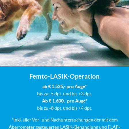
Femto-LASIK-Operation
ab € 1.525,- pro Auge*
bis zu -5 dpt. und bis +3 dpt.
Ab € 1.600,- pro Auge*
bis zu -8 dpt. und bis +4 dpt.
*Inkl. aller Vor- und Nachuntersuchungen der mit dem
Aberrometer gesteuerten LASIK-Behandlung und FLAP-