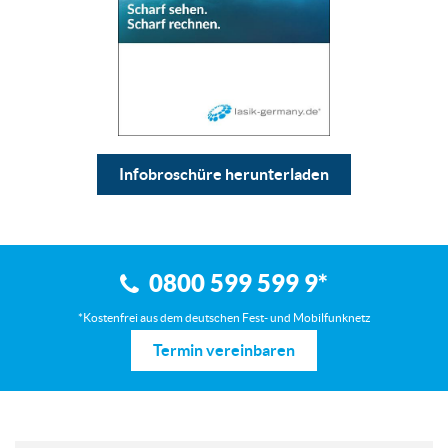
Infobroschüre herunterladen
0800 599 599 9
*
*Kostenfrei aus dem deutschen Fest- und Mobilfunknetz
Termin vereinbaren