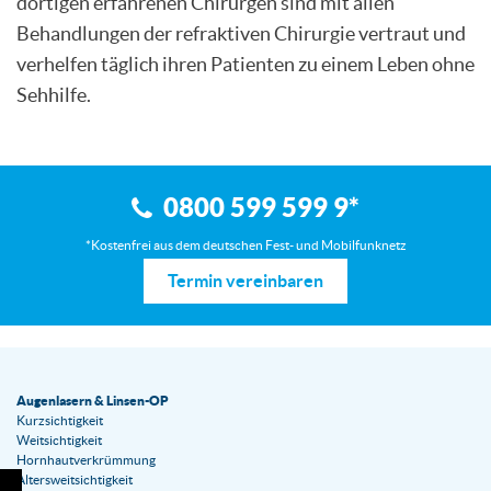
dortigen erfahrenen Chirurgen sind mit allen
Behandlungen der refraktiven Chirurgie vertraut und
verhelfen täglich ihren Patienten zu einem Leben ohne
Sehhilfe.
0800 599 599 9
*
*Kostenfrei aus dem deutschen Fest- und Mobilfunknetz
Termin vereinbaren
Augenlasern & Linsen-OP
Kurzsichtigkeit
Weitsichtigkeit
Hornhautverkrümmung
Altersweitsichtigkeit