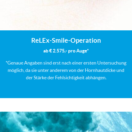
ReLEx-Smile-Operation
ab € 2.575,- pro Auge*
*Genaue Angaben sind erst nach einer ersten Untersuchung
möglich, da sie unter anderem von der Hornhautdicke und
der Stärke der Fehlsichtigkeit abhängen.