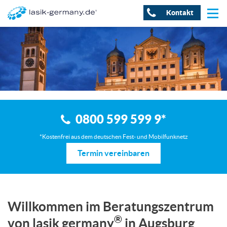
Kontakt
0800 599 599 9
*
*Kostenfrei aus dem deutschen Fest- und Mobilfunknetz
Termin vereinbaren
Willkommen im Beratungszentrum
®
von lasik germany
in Augsburg