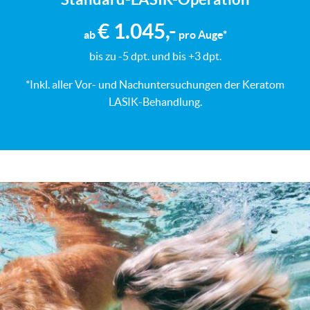
€ 1.045,-
ab
pro Auge*
bis zu -5 dpt. und bis +3 dpt.
*Inkl. aller Vor- und Nachuntersuchungen der Keratom
LASIK-Behandlung.