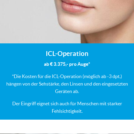
ICL-Operation
ab € 3.375,- pro Auge*
*Die Kosten für die ICL-Operation (möglich ab -3 dpt.)
hängen von der Sehstärke, den Linsen und den eingesetzten
Geräten ab.
Der Eingriff eignet sich auch für Menschen mit starker
Fehlsichtigkeit.