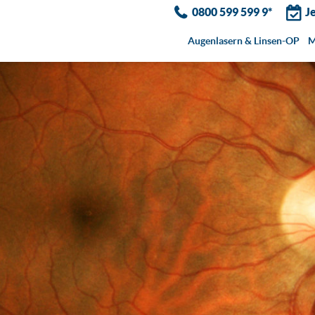
0800 599 599 9*
J
Augenlasern & Linsen-OP
M