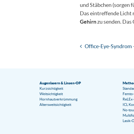
und Stäbchen (sorgen f
Das eintreffende Licht
Gehirn
zu senden. Das G
Office-Eye-Syndrom 
Augenlasern & Linsen-OP
Metho
Kurzsichtigkeit
Standa
Weitsichtigkeit
Femto-
Hornhautverkrümmung
ReLEx-
Altersweitsichtigkeit
ICL Kon
No-tou
Multifo
Lasik-O