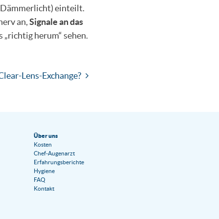
Dämmerlicht) einteilt.
nerv an,
Signale an das
s „richtig herum“ sehen.
 Clear-Lens-Exchange?
Über uns
Kosten
Chef-Augenarzt
Erfahrungsberichte
Hygiene
FAQ
Kontakt