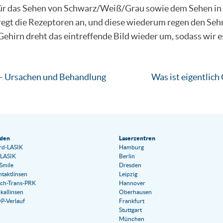
ür das Sehen von Schwarz/Weiß/Grau sowie dem Sehen in 
 regt die Rezeptoren an, und diese wiederum regen den Seh
ehirn dreht das eintreffende Bild wieder um, sodass wir e
– Ursachen und Behandlung
Was ist eigentlich
den
Laserzentren
rd-LASIK
Hamburg
LASIK
Berlin
Smile
Dresden
taktlinsen
Leipzig
ch-Trans-PRK
Hannover
kallinsen
Oberhausen
P-Verlauf
Frankfurt
Stuttgart
München