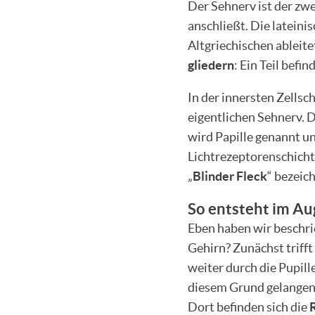
Der Sehnerv ist der zwe
anschließt. Die latein
Altgriechischen ableite
gliedern
: Ein Teil befi
In der innersten Zellsc
eigentlichen Sehnerv. D
wird Papille genannt u
Lichtrezeptorenschicht
„
Blinder Fleck
“ bezeic
So entsteht im Aug
Eben haben wir beschrie
Gehirn? Zunächst trifft
weiter durch die Pupille
diesem Grund gelangen 
Dort befinden sich die