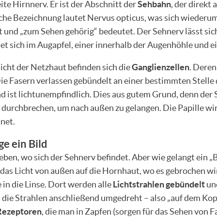
ite Hirnnerv. Er ist der Abschnitt der
Sehbahn
, der direkt
ische Bezeichnung lautet Nervus opticus, was sich wiederu
t und „zum Sehen gehörig“ bedeutet. Der Sehnerv lässt sic
ndet sich im Augapfel, einer innerhalb der Augenhöhle und e
hicht der Netzhaut befinden sich die
Ganglienzellen
. Deren
ie Fasern verlassen gebündelt an einer bestimmten Stelle 
nd ist lichtunempfindlich. Dies aus gutem Grund, denn der
 durchbrechen, um nach außen zu gelangen. Die Papille wir
hnet.
e ein Bild
ben, wo sich der Sehnerv befindet. Aber wie gelangt ein „B
 das Licht von außen auf die Hornhaut, wo es gebrochen wi
 in die Linse. Dort werden alle
Lichtstrahlen gebündelt
und
die Strahlen anschließend umgedreht – also „auf dem Kopf
Rezeptoren
, die man in Zapfen (sorgen für das Sehen von 