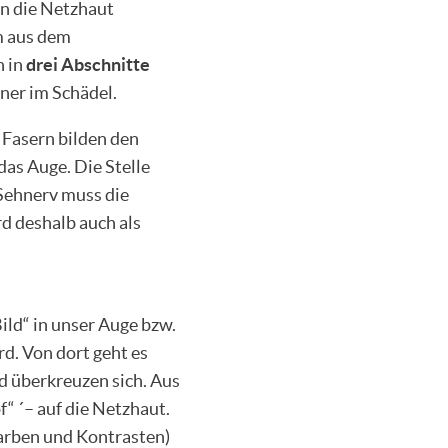
 an die Netzhaut
m aus dem
h in
drei Abschnitte
iner im Schädel.
 Fasern bilden den
das Auge. Die Stelle
 Sehnerv muss die
d deshalb auch als
ild“ in unser Auge bzw.
rd. Von dort geht es
 überkreuzen sich. Aus
“ ´– auf die Netzhaut.
Farben und Kontrasten)